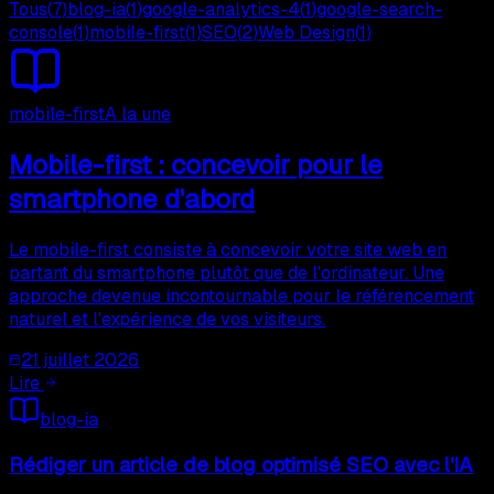
Tous
(
7
)
blog-ia
(
1
)
google-analytics-4
(
1
)
google-search-
console
(
1
)
mobile-first
(
1
)
SEO
(
2
)
Web Design
(
1
)
mobile-first
A la une
Mobile-first : concevoir pour le
smartphone d'abord
Le mobile-first consiste à concevoir votre site web en
partant du smartphone plutôt que de l'ordinateur. Une
approche devenue incontournable pour le référencement
naturel et l'expérience de vos visiteurs.
21 juillet 2026
Lire
blog-ia
Rédiger un article de blog optimisé SEO avec l'IA