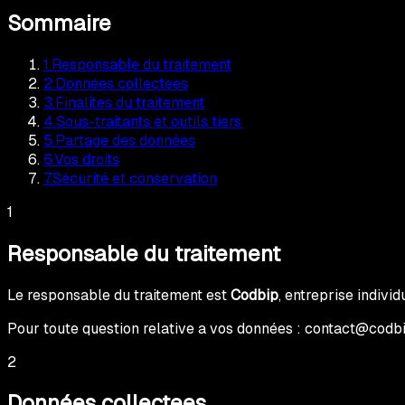
Sommaire
1
.
Responsable du traitement
2
.
Données collectees
3
.
Finalites du traitement
4
.
Sous-traitants et outils tiers
5
.
Partage des données
6
.
Vos droits
7
.
Sécurité et conservation
1
Responsable du traitement
Le responsable du traitement est
Codbip
, entreprise indiv
Pour toute question relative a vos données :
contact@codb
2
Données collectees