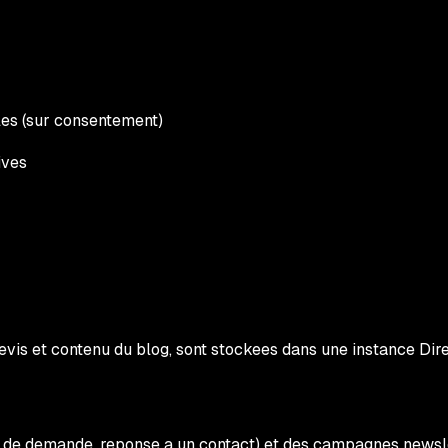
es (sur consentement)
ives
evis et contenu du blog, sont stockees dans une instance 
ion de demande, reponse a un contact) et des campagnes newsl