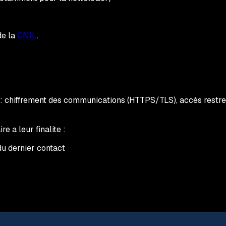
de la
CNIL
.
: chiffrement des communications (HTTPS/TLS), accès restr
 a leur finalite :
du dernier contact