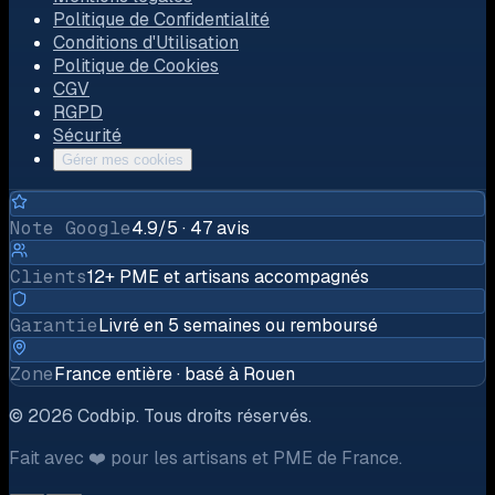
Politique de Confidentialité
Conditions d'Utilisation
Politique de Cookies
CGV
RGPD
Sécurité
Gérer mes cookies
Note Google
4.9/5 · 47 avis
Clients
12+ PME et artisans accompagnés
Garantie
Livré en 5 semaines ou remboursé
Zone
France entière · basé à Rouen
©
2026
Codbip.
Tous droits réservés.
Fait avec ❤️ pour les artisans et PME de France.